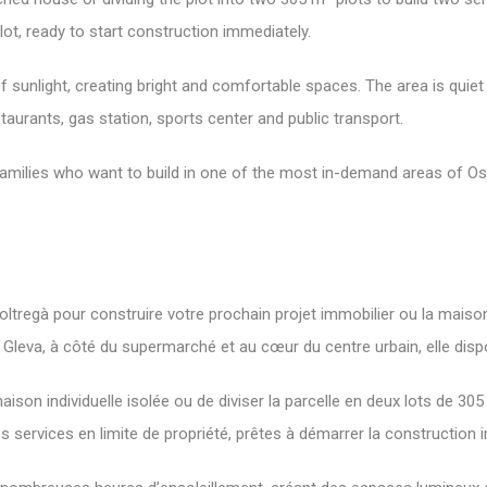
lot, ready to start construction immediately.
f sunlight, creating bright and comfortable spaces. The area is quiet
taurants, gas station, sports center and public transport.
 families who want to build in one of the most in-demand areas of O
ltregà pour construire votre prochain projet immobilier ou la maison
 Gleva, à côté du supermarché et au cœur du centre urbain, elle disp
 maison individuelle isolée ou de diviser la parcelle en deux lots de 3
les services en limite de propriété, prêtes à démarrer la constructio