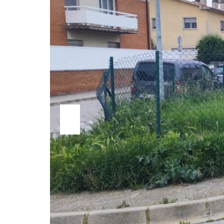
Previ
ous