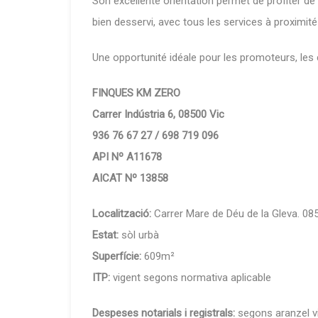
Son excellente orientation permet de profiter d
bien desservi, avec tous les services à proximité
Une opportunité idéale pour les promoteurs, les
FINQUES KM ZERO
Carrer Indústria 6, 08500 Vic
936 76 67 27 / 698 719 096
API Nº A11678
AICAT Nº 13858
Localització:
Carrer Mare de Déu de la Gleva. 08
Estat:
sòl urbà
Superfície:
609m²
ITP:
vigent segons normativa aplicable
Despeses notarials i registrals:
segons aranzel v