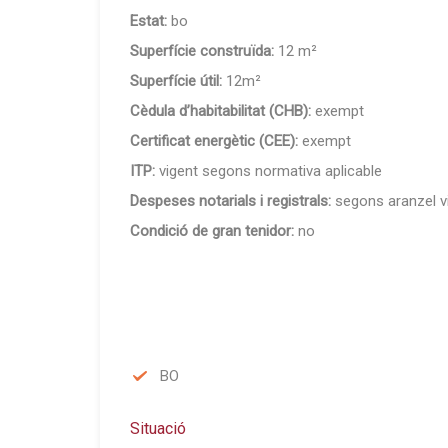
Estat:
bo
Superfície construïda:
12 m²
Superfície útil:
12m²
Cèdula d’habitabilitat (CHB):
exempt
Certificat energètic (CEE):
exempt
ITP:
vigent segons normativa aplicable
Despeses notarials i registrals:
segons aranzel v
Condició de gran tenidor:
no
BO
Situació