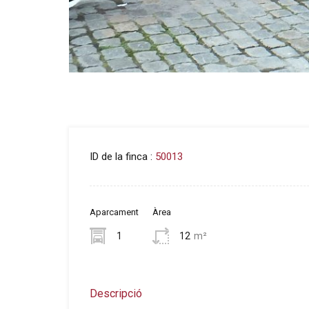
ID de la finca :
50013
Aparcament
Àrea
1
12
m²
Descripció