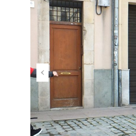
Previ
ous