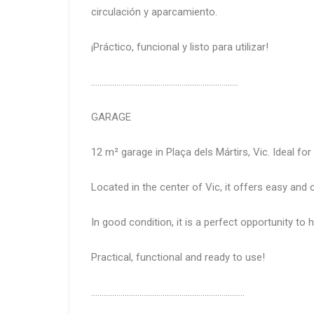
circulación y aparcamiento.
¡Práctico, funcional y listo para utilizar!
…………………………………………………………….
GARAGE
12 m² garage in Plaça dels Mártirs, Vic. Ideal for
Located in the center of Vic, it offers easy and
In good condition, it is a perfect opportunity to 
Practical, functional and ready to use!
……………………………………………………………….