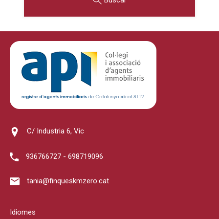
Buscar
C/ Industria 6, Vic
936766727 - 698719096
tania@finqueskmzero.cat
Idiomes