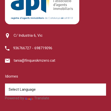
C/ Industria 6, Vic
936766727 - 698719096
tania@finqueskmzero.cat
Idiomes
Powered by
Translate