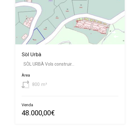
Sòl Urbà
SÒL URBÀ Vols construir…
Àrea
800
m²
Venda
48.000,00€