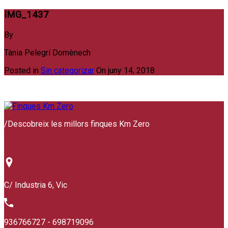
IMG_1437
By
Tània Pelegrí Domènech
Posted in
Sin categorizar
On
juny 14, 2018
/
Descobreix les millors finques Km Zero
C/ Industria 6, Vic
936766727 - 698719096