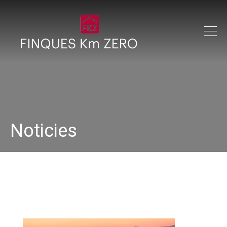
Noticies
bryan-minear-357755